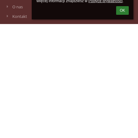
Więcej informacji znajdziesz w 
Polityce prywatności
.
O nas
OK
Kontakt
Aktualności
Kontakty
Szkoła Podstawowa im. Ryszarda Wincentego Berwińskiego w
Zaniemyślu
sekretariat@podstawowa.zaniemysl.pl
sekretariat@podstawowa.zaniemysl.pl
(+61) 2857089 (budynek główny); 61 28 57 021 (budynek pałacu)
ul. Poznańska 28, 63 - 020 Zaniemyśl
Poland
adres skrzynki ePUAP: /SpZaniemysl/SkrytkaESP ; Adres do e-
doręczeń AE:PL-51741-93084-TSADH-21