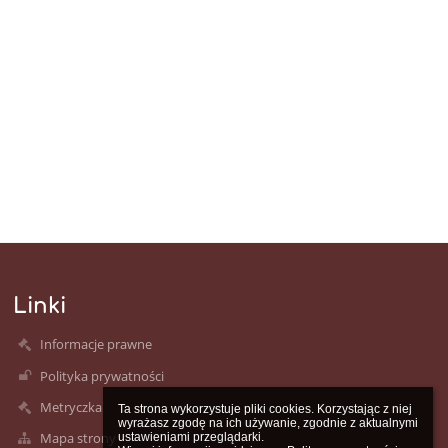
Linki
Informacje prawne
Polityka prywatności
Metryczka
Ta strona wykorzystuje pliki cookies. Korzystając z niej 
wyrażasz zgodę na ich używanie, zgodnie z aktualnymi 
Mapa strony
ustawieniami przeglądarki.
