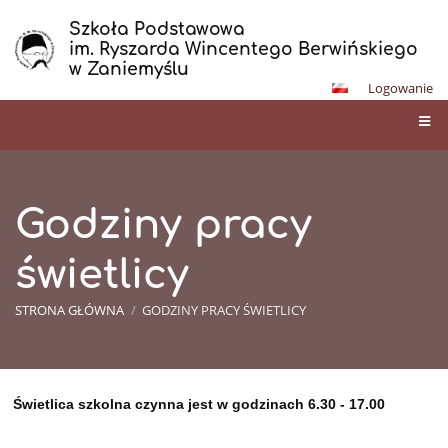
Szkoła Podstawowa
im. Ryszarda Wincentego Berwińskiego
w Zaniemyślu
Logowanie
Godziny pracy
świetlicy
STRONA GŁÓWNA
/
GODZINY PRACY ŚWIETLICY
Godziny
Świetlica szkolna
czynna jest w godzinach
6.30 - 17.00
pracy