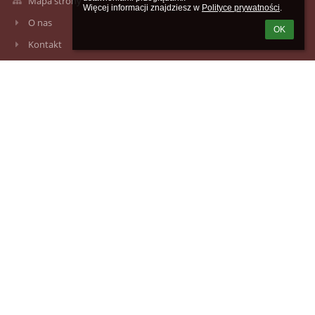
Mapa strony
Więcej informacji znajdziesz w 
Polityce prywatności
.
O nas
OK
Kontakt
Aktualności
Kontakty
Szkoła Podstawowa im. Ryszarda Wincentego Berwińskiego w
Zaniemyślu
sekretariat@podstawowa.zaniemysl.pl
sekretariat@podstawowa.zaniemysl.pl
(+61) 2857089 (budynek główny); 61 28 57 021 (budynek pałacu)
ul. Poznańska 28, 63 - 020 Zaniemyśl
Poland
adres skrzynki ePUAP: /SpZaniemysl/SkrytkaESP ; Adres do e-
doręczeń AE:PL-51741-93084-TSADH-21