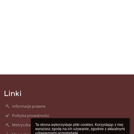
Linki
Informacje prawne
Polityka prywatności
Metryczka
Ta strona wykorzystuje pliki cookies. Korzystając z niej 
wyrażasz zgodę na ich używanie, zgodnie z aktualnymi 
ustawieniami przeglądarki.
